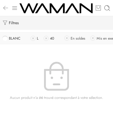
Filtres
BLANC
L
40
En soldes
Mis en ex
Aucun produit n'a été trouvé correspondant à votre sélection.