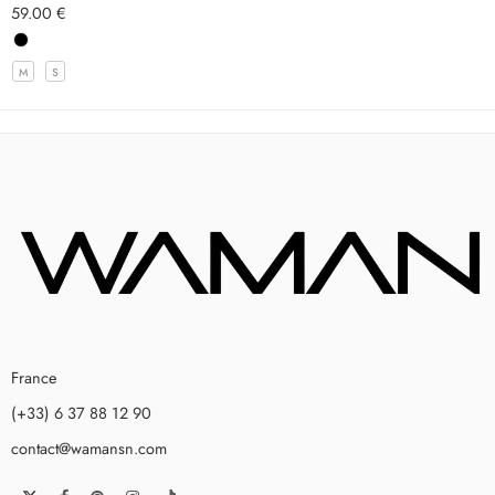
59.00
€
Note
5.00
sur
5
M
S
France
(+33) 6 37 88 12 90
contact@wamansn.com