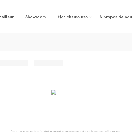
ailleur
Showroom
Nos chaussures
A propos de nou
Aucun produit n'a été trouvé correspondant à votre sélection.