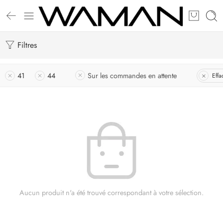
Filtres
41
44
Sur les commandes en attente
Effa
Aucun produit n'a été trouvé correspondant à votre sélection.