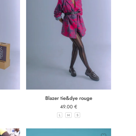
Blazer tie&dye rouge
49.00
€
L
M
S