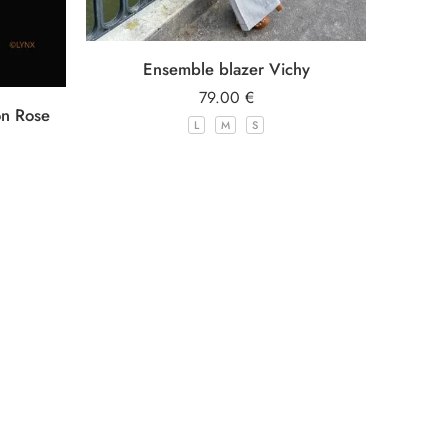
Ensemble blazer Vichy
79.00
€
on Rose
L
M
S