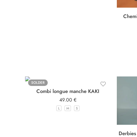
Chemi
SOLDER
Combi longue manche KAKI
49.00
€
L
M
S
Derbies