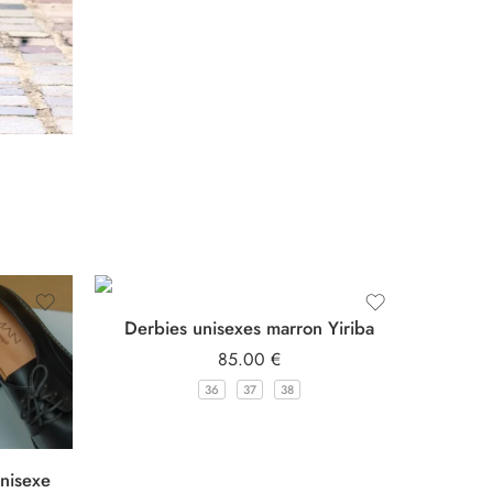
n
Derbies unisexes marron Yiriba
85.00
€
36
37
38
nisexe