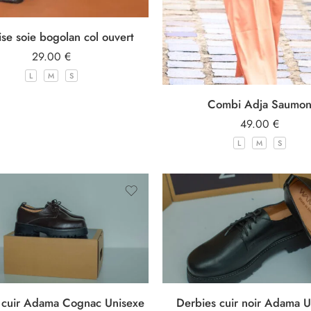
se soie bogolan col ouvert
29.00
€
L
M
S
Combi Adja Saumo
49.00
€
L
M
S
 cuir Adama Cognac Unisexe
Derbies cuir noir Adama U