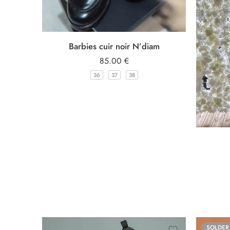
Barbies cuir noir N’diam
85.00
€
36
37
38
SOLDER