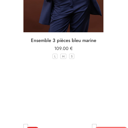
Ensemble 3 pièces bleu marine
109.00
€
L
M
S