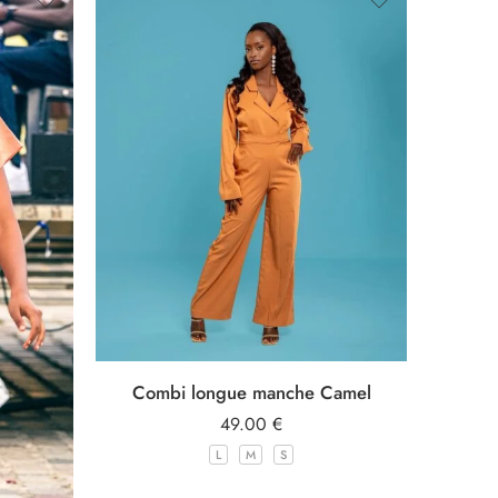
Combi longue manche Camel
49.00
€
L
M
S