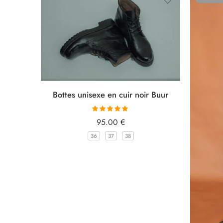
Bottes unisexe en cuir noir Buur
Note
5.00
sur
95.00
€
5
36
37
38