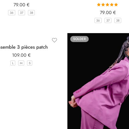
79.00
€
Note
5.00
sur
79.00
€
36
37
38
5
36
37
38
SOLDER
semble 3 pièces patch
109.00
€
L
M
S