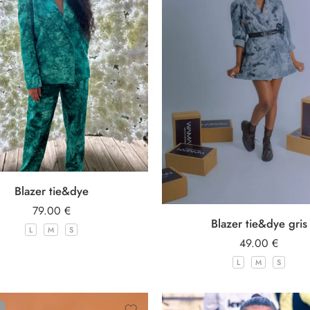
Blazer tie&dye
79.00
€
Blazer tie&dye gris
L
M
S
49.00
€
L
M
S