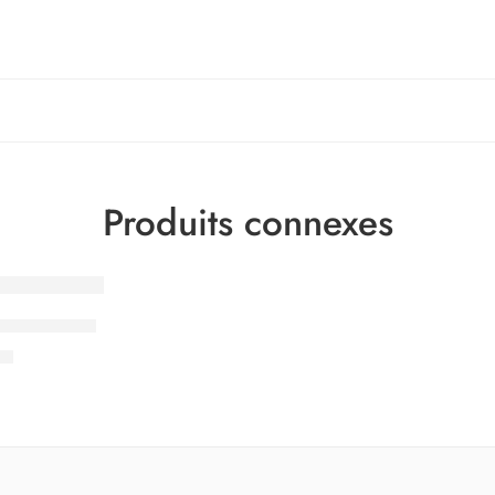
Produits connexes
manche KAKI
0
€